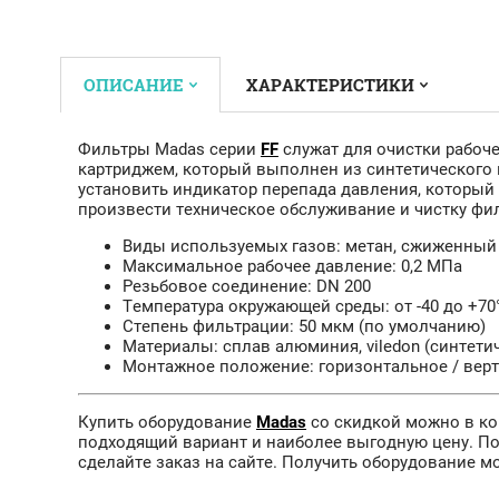
ОПИСАНИЕ
ХАРАКТЕРИСТИКИ
Фильтры Madas серии
FF
служат для очистки рабоч
картриджем, который выполнен из синтетического 
установить индикатор перепада давления, который 
произвести техническое обслуживание и чистку фил
Виды используемых газов: метан, сжиженный га
Максимальное рабочее давление: 0,2 МПа
Резьбовое соединение: DN 200
Температура окружающей среды: от -40 до +70
Степень фильтрации: 50 мкм (по умолчанию)
Материалы: сплав алюминия, viledon (синтети
Монтажное положение: горизонтальное / вер
Купить оборудование
Madas
со скидкой можно в ко
подходящий вариант и наиболее выгодную цену. П
сделайте заказ на сайте. Получить оборудование м