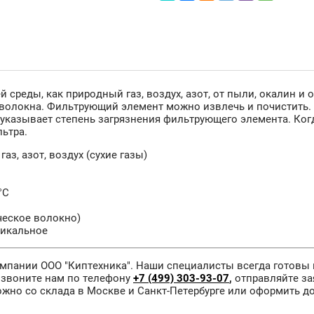
ей среды, как природный газ, воздух, азот, от пыли, окалин
волокна. Фильтрующий элемент можно извлечь и почистить. 
указывает степень загрязнения фильтрующего элемента. Когд
ьтра.
з, азот, воздух (сухие газы)
°С
ческое волокно)
тикальное
мпании ООО "Киптехника". Наши специалисты всегда готовы
озвоните нам по телефону
+7 (499) 303-93-07
,
отправляйте за
ожно со склада в Москве и Санкт-Петербурге или оформить д