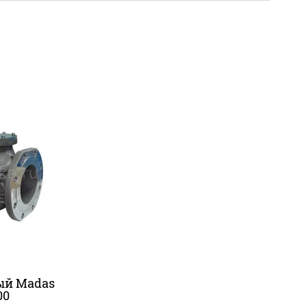
ый Madas
00