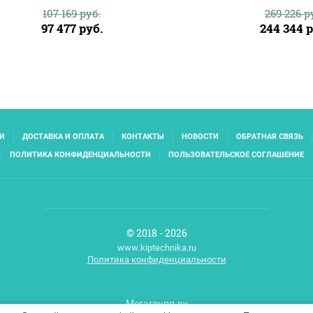
107 169
руб.
269 226
ру
97 477
руб.
244 344
р
И
ДОСТАВКА И ОПЛАТА
КОНТАКТЫ
НОВОСТИ
ОБРАТНАЯ СВЯЗЬ
ПОЛИТИКА КОНФИДЕНЦИАЛЬНОСТИ
ПОЛЬЗОВАТЕЛЬСКОЕ СОГЛАШЕНИЕ
© 2018 - 2026
www.kiptechnika.ru
Политика конфиденциальности
Мегагрупп.ру